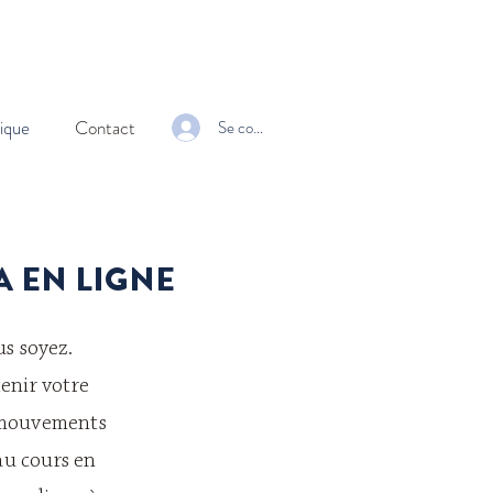
ique
Contact
Se connecter
A EN LIGNE
s soyez.
enir votre
s mouvements
au cours en