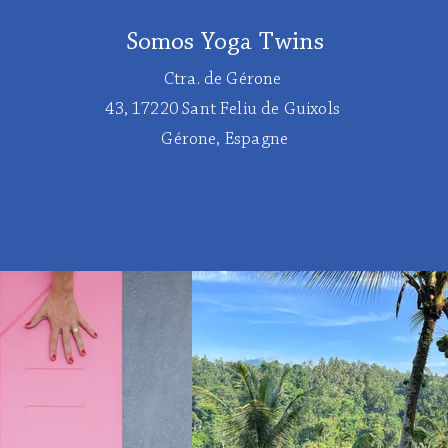
Somos Yoga Twins
Ctra. de Gérone
43, 17220 Sant Feliu de Guixols
Gérone, Espagne