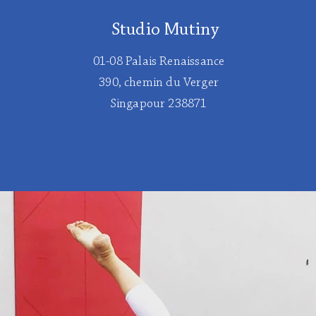
Studio Mutiny
01-08 Palais Renaissance
390, chemin du Verger
Singapour 238871