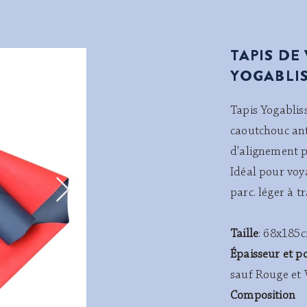
TAPIS DE
YOGABLI
Tapis Yogablis
caoutchouc an
d'alignement p
Idéal pour voy
parc. léger à tr
Taille
: 68x185
Épaisseur et p
sauf Rouge et V
Composition